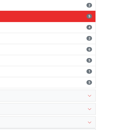
2
5
4
2
6
5
1
5