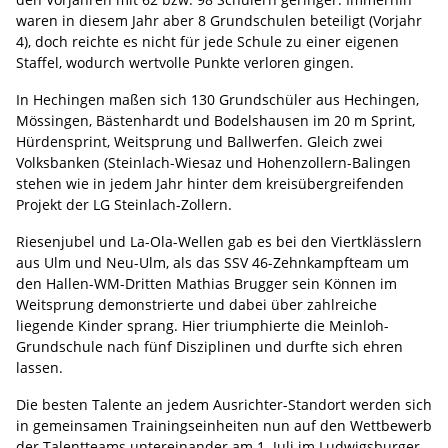
waren in diesem Jahr aber 8 Grundschulen beteiligt (Vorjahr
4), doch reichte es nicht für jede Schule zu einer eigenen
Staffel, wodurch wertvolle Punkte verloren gingen.
In Hechingen maßen sich 130 Grundschüler aus Hechingen,
Mössingen, Bästenhardt und Bodelshausen im 20 m Sprint,
Hürdensprint, Weitsprung und Ballwerfen. Gleich zwei
Volksbanken (Steinlach-Wiesaz und Hohenzollern-Balingen
stehen wie in jedem Jahr hinter dem kreisübergreifenden
Projekt der LG Steinlach-Zollern.
Riesenjubel und La-Ola-Wellen gab es bei den Viertklässlern
aus Ulm und Neu-Ulm, als das SSV 46-Zehnkampfteam um
den Hallen-WM-Dritten Mathias Brugger sein Können im
Weitsprung demonstrierte und dabei über zahlreiche
liegende Kinder sprang. Hier triumphierte die Meinloh-
Grundschule nach fünf Disziplinen und durfte sich ehren
lassen.
Die besten Talente an jedem Ausrichter-Standort werden sich
in gemeinsamen Trainingseinheiten nun auf den Wettbewerb
der Talentteams untereinander am 1. Juli im Ludwigsburger