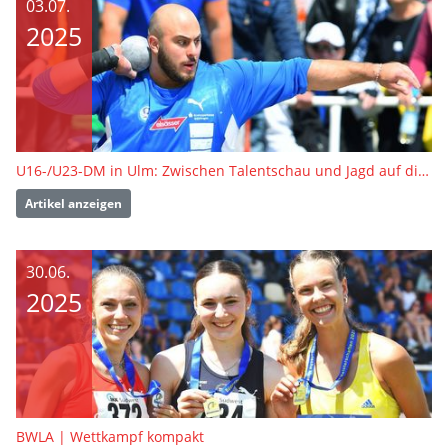
03.07.
2025
U16-/U23-DM in Ulm: Zwischen Talentschau und Jagd auf die U23-EM-Tickets
Artikel anzeigen
30.06.
2025
BWLA | Wettkampf kompakt